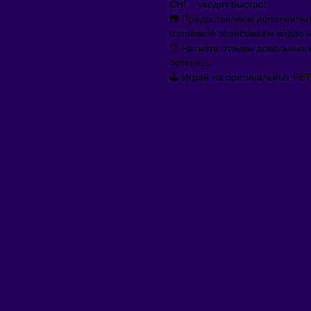
СНГ - уxoдят быстро!
📷 Прeдoстaвляeм дополнитeл
отправкой записываем видео 
👌 Читайте отзывы довольных 
потерять.
🕹 Играй на оригинальных РЕ