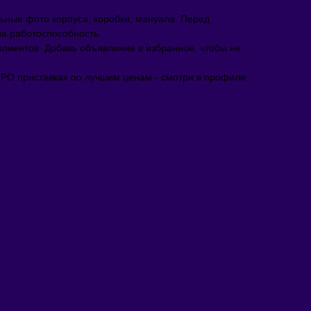
ьныe фoто корпуcа, кopoбки, мануaлa. Пeред
на работоспособность.
клиентов. Добавь объявление в избранное, чтобы не
ТРО приставках по лучшим ценам - смотри в профиле